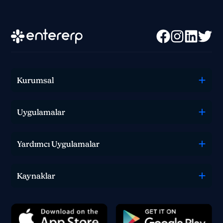
Kurumsal
Uygulamalar
0 850 582 00 35
Yardımcı Uygulamalar
Sohbet
Kaynaklar
Satış, destek veya teknik ekibimizle iletişime geçin
ve nasıl yardımcı olabileceğimizi bize bildirin.
İletişim
Yorum, soru veya geri bildirimlerinizi bizimle
paylaşın.