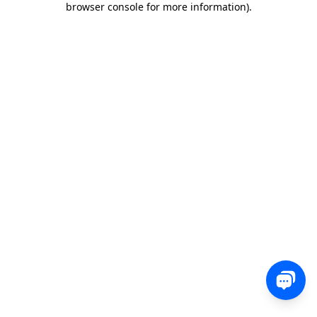
browser console for more information)
.
0 850 582 00 35
Sohbet
Satış, destek veya teknik ekibimizle iletişime geçin
ve nasıl yardımcı olabileceğimizi bize bildirin.
İletişim
Yorum, soru veya geri bildirimlerinizi bizimle
paylaşın.
Ücretsiz Dene