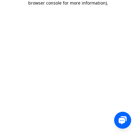
browser console for more information)
.
0 850 582 00 35
Sohbet
Satış, destek veya teknik ekibimizle iletişime geçin
ve nasıl yardımcı olabileceğimizi bize bildirin.
İletişim
Yorum, soru veya geri bildirimlerinizi bizimle
paylaşın.
Ücretsiz Dene