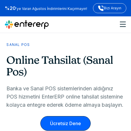
%20
Bizi Arayın
'ye Varan Ağustos İndirimlerini Kaçırmayın!
SANAL POS
Online Tahsilat (Sanal
Pos)
Banka ve Sanal POS sistemlerinden aldığınız
POS hizmetini EnterERP online tahsilat sistemine
kolayca entegre ederek ödeme almaya başlayın.
Ücretsiz Dene