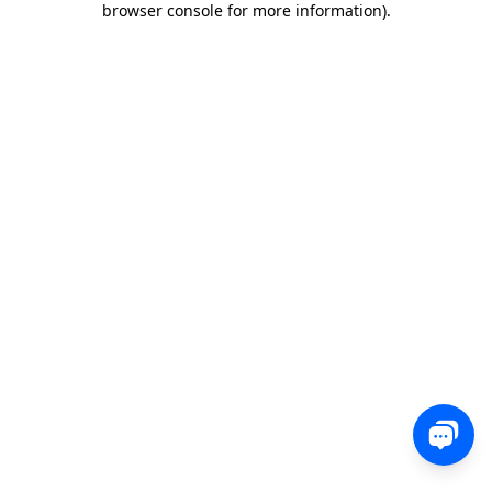
browser console for more information)
.
0 850 582 00 35
Sohbet
Satış, destek veya teknik ekibimizle iletişime geçin
ve nasıl yardımcı olabileceğimizi bize bildirin.
İletişim
Yorum, soru veya geri bildirimlerinizi bizimle
paylaşın.
Ücretsiz Dene