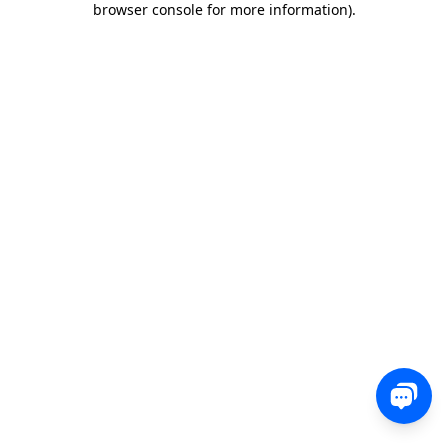
browser console for more information)
.
0 850 582 00 35
Sohbet
Satış, destek veya teknik ekibimizle iletişime geçin
ve nasıl yardımcı olabileceğimizi bize bildirin.
İletişim
Yorum, soru veya geri bildirimlerinizi bizimle
paylaşın.
Ücretsiz Dene