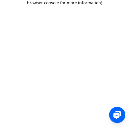
browser console for more information)
.
0 850 582 00 35
Sohbet
Satış, destek veya teknik ekibimizle iletişime geçin
ve nasıl yardımcı olabileceğimizi bize bildirin.
İletişim
Yorum, soru veya geri bildirimlerinizi bizimle
paylaşın.
Ücretsiz Dene