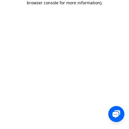
browser console for more information)
.
0 850 582 00 35
Sohbet
Satış, destek veya teknik ekibimizle iletişime geçin
ve nasıl yardımcı olabileceğimizi bize bildirin.
İletişim
Yorum, soru veya geri bildirimlerinizi bizimle
paylaşın.
Ücretsiz Dene