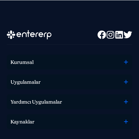
Kurumsal
Uygulamalar
0 850 582 00 35
Yardımcı Uygulamalar
Sohbet
Kaynaklar
Satış, destek veya teknik ekibimizle iletişime geçin
ve nasıl yardımcı olabileceğimizi bize bildirin.
İletişim