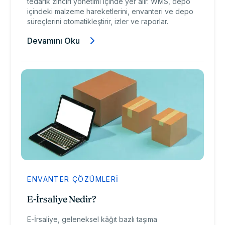
tedarik zinciri yönetimi içinde yer alır. WMS, depo
içindeki malzeme hareketlerini, envanteri ve depo
süreçlerini otomatikleştirir, izler ve raporlar.
Devamını Oku
ENVANTER ÇÖZÜMLERI
E-İrsaliye Nedir?
E-İrsaliye, geleneksel kâğıt bazlı taşıma