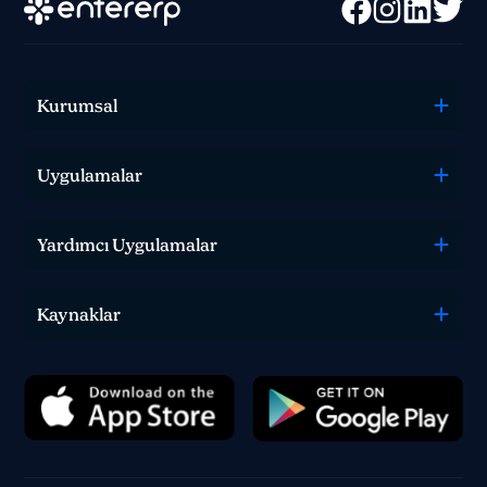
Kurumsal
Uygulamalar
0 850 582 00 35
Yardımcı Uygulamalar
Sohbet
Kaynaklar
Satış, destek veya teknik ekibimizle iletişime geçin
ve nasıl yardımcı olabileceğimizi bize bildirin.
İletişim
Yorum, soru veya geri bildirimlerinizi bizimle
paylaşın.
Ücretsiz Dene