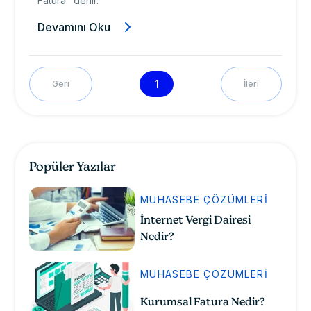
Fatura" denir.
Devamını Oku
1
Geri
İleri
Popüler Yazılar
MUHASEBE ÇÖZÜMLERI
İnternet Vergi Dairesi
Nedir?
MUHASEBE ÇÖZÜMLERI
Kurumsal Fatura Nedir?